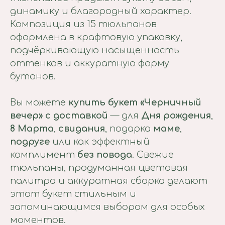
динамику и благородный характер.
Композиция из 15 тюльпанов
оформлена в крафтовую упаковку,
подчёркивающую насыщенность
оттенков и аккуратную форму
бутонов.
Вы можете
купить букет «Черничный
вечер» с доставкой
— для
Дня рождения
,
8 Марта
,
свидания
, подарка
маме
,
подруге
или как эффектный
комплимент
без повода
. Свежие
тюльпаны, продуманная цветовая
палитра и аккуратная сборка делают
этот букет стильным и
запоминающимся выбором для особых
моментов.