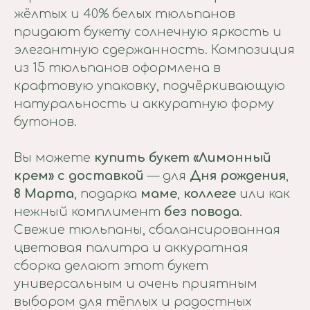
жёлтых и 40% белых тюльпанов
придают букету солнечную яркость и
элегантную сдержанность. Композиция
из 15 тюльпанов оформлена в
крафтовую упаковку, подчёркивающую
натуральность и аккуратную форму
бутонов.
Вы можете
купить букет «Лимонный
крем» с доставкой
— для
Дня рождения
,
8 Марта
, подарка
маме
,
коллеге
или как
нежный комплимент
без повода
.
Свежие тюльпаны, сбалансированная
цветовая палитра и аккуратная
сборка делают этот букет
универсальным и очень приятным
выбором для тёплых и радостных