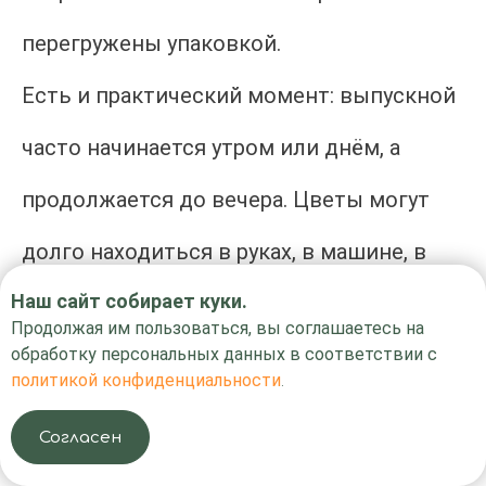
перегружены упаковкой.
Есть и практический момент: выпускной
часто начинается утром или днём, а
продолжается до вечера. Цветы могут
долго находиться в руках, в машине, в
Наш сайт собирает куки.
помещении или на улице. Поэтому чем
Продолжая им пользоваться, вы соглашаетесь на
больше букет, тем внимательнее нужно
обработку персональных данных в соответствии с
политикой конфиденциальности
.
отнестись к хранению и доставке.
Согласен
Иногда лучше выбрать не максимальный